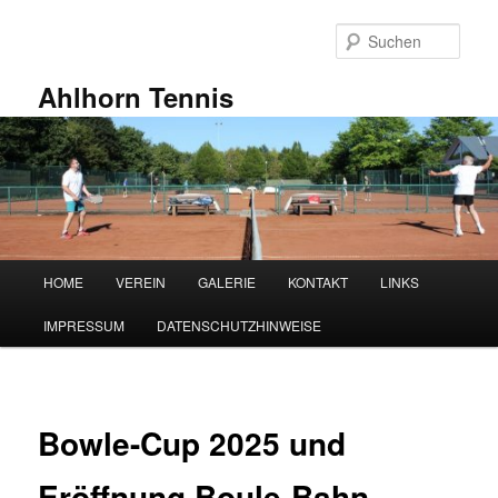
Zum
primären
Such
Inhalt
springen
Ahlhorn Tennis
Hauptmenü
HOME
VEREIN
GALERIE
KONTAKT
LINKS
IMPRESSUM
DATENSCHUTZHINWEISE
Bowle-Cup 2025 und
Eröffnung Boule-Bahn