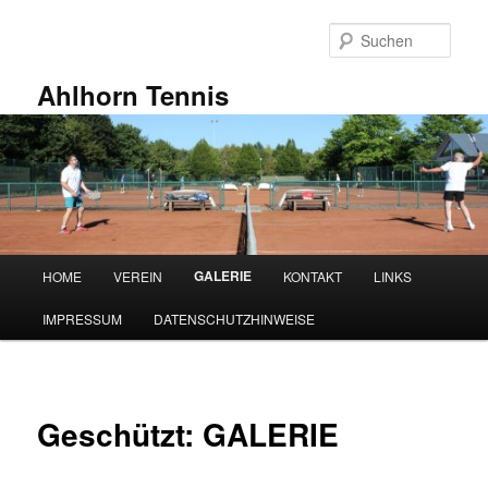
Zum
primären
Such
Inhalt
springen
Ahlhorn Tennis
Hauptmenü
GALERIE
HOME
VEREIN
KONTAKT
LINKS
IMPRESSUM
DATENSCHUTZHINWEISE
Geschützt: GALERIE