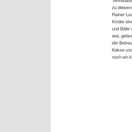
Tennisabte
zu diesem
Rainer Lud
Kinder ei
und Bälle 
war, gelan
der Betre
Kekse und
noch ein 