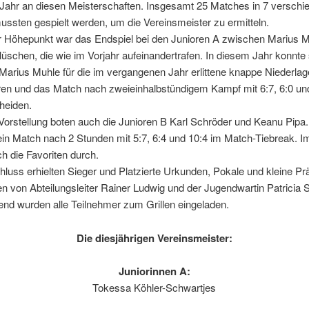
 Jahr an diesen Meisterschaften. Insgesamt 25 Matches in 7 verschi
ssten gespielt werden, um die Vereinsmeister zu ermitteln.
er Höhepunkt war das Endspiel bei den Junioren A zwischen Marius 
lüschen, die wie im Vorjahr aufeinandertrafen. In diesem Jahr konnte 
 Marius Muhle für die im vergangenen Jahr erlittene knappe Niederlag
ren und das Match nach zweieinhalbstündigem Kampf mit 6:7, 6:0 und
heiden.
Vorstellung boten auch die Junioren B Karl Schröder und Keanu Pipa
in Match nach 2 Stunden mit 5:7, 6:4 und 10:4 im Match-Tiebreak. I
ch die Favoriten durch.
uss erhielten Sieger und Platzierte Urkunden, Pokale und kleine Pr
 von Abteilungsleiter Rainer Ludwig und der Jugendwartin Patricia 
nd wurden alle Teilnehmer zum Grillen eingeladen.
Die diesjährigen Vereinsmeister:
Juniorinnen A:
Tokessa Köhler-Schwartjes