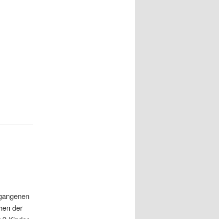
rgangenen
hen der