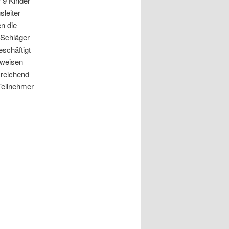
 9 Kinder
leiter
n die
 Schläger
schäftigt
nweisen
sreichend
Teilnehmer