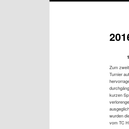
201
Zum zweit
Turnier au
hervorrage
durchgängi
kurzen Sp
verloreng
ausgeglic
wurden di
vom TC Hu