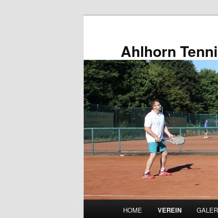
Zum
primären
Inhalt
Ahlhorn Tenn
springen
Hauptmenü
HOME
VEREIN
GALER