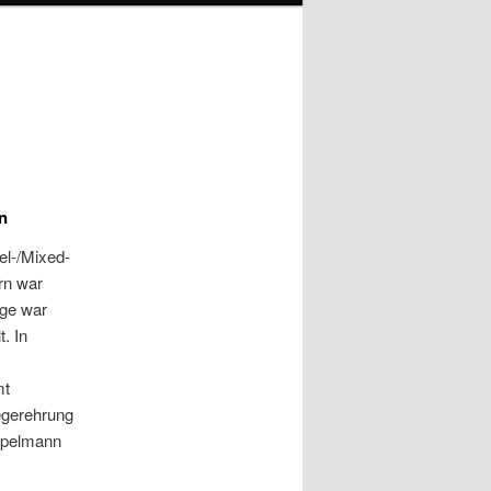
n
el-/Mixed-
rn war
age war
. In
mt
egerehrung
mpelmann