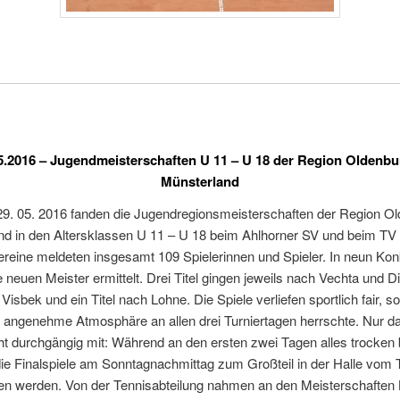
5.2016 – Jugendmeisterschaften U 11 – U 18 der Region Oldenbu
Münsterland
29. 05. 2016 fanden die Jugendregionsmeisterschaften der Region Ol
nd in den Altersklassen U 11 – U 18 beim Ahlhorner SV und beim TV
Vereine meldeten insgesamt 109 Spielerinnen und Spieler. In neun Ko
 neuen Meister ermittelt. Drei Titel gingen jeweils nach Vechta und D
Visbek und ein Titel nach Lohne. Die Spiele verliefen sportlich fair, s
d angenehme Atmosphäre an allen drei Turniertagen herrschte. Nur d
cht durchgängig mit: Während an den ersten zwei Tagen alles trocken b
ie Finalspiele am Sonntagnachmittag zum Großteil in der Halle vom
en werden. Von der Tennisabteilung nahmen an den Meisterschaften