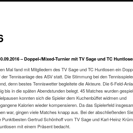
6
10.09.2016 – Doppel-/Mixed-Turnier mit TV Sage und TC Huntlose
en Mal fand mit Mitgliedern des TV Sage und TC Huntlosen ein Dopp
f der Tennisanlage des ASV statt. Die Stimmung bei den Tennisspiele
nd, denn bestes Tenniswetter begleitete die Akteure. Die 6-Feld-Anl
g bis in die späten Abendstunden belegt. 45 Matches wurden gespielt
ielpausen konnten sich die Spieler dem Kuchenbüffet widmen und
egangene Kalorien wieder kompensieren. Da das Spielerfeld insgesa
hen war, gingen viele Matches knapp aus. Bei der abschließenden Si
e Punktbesten Gertrud Schönhoff vom TV Sage und Karl-Heinz Krü
ntlosen mit einem Präsent bedacht.