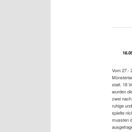
16.0
Vom 27.- 
Münsterla
statt. 18 
wurden die
zwei nach 
ruhige un
spielte ni
mussten d
ausgetrag