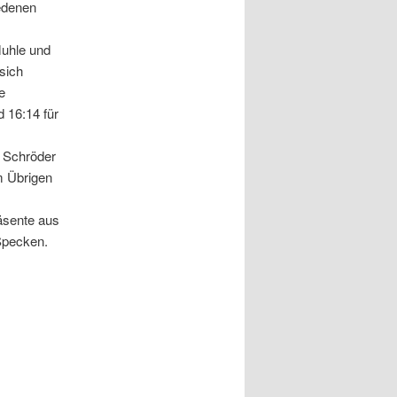
edenen
Muhle und
sich
e
 16:14 für
. Schröder
m Übrigen
äsente aus
Specken.