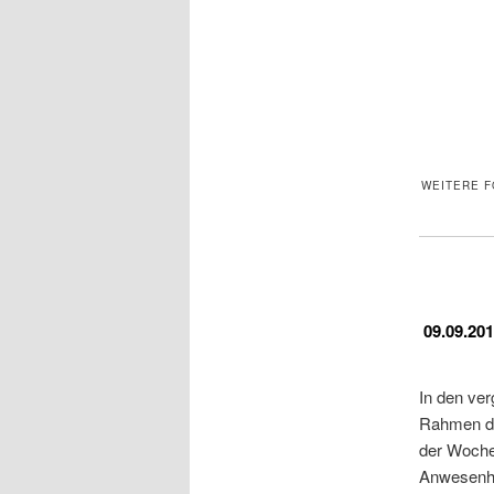
WEITERE F
09.09.20
In den ver
Rahmen de
der Woche
Anwesenhei