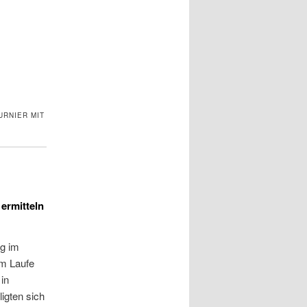
URNIER MIT
ermitteln
ng im
im Laufe
in
ligten sich