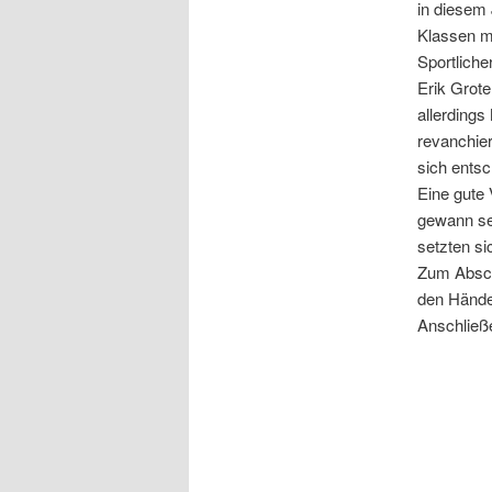
in diesem
Klassen mu
Sportlich
Erik Grote
allerdings
revanchie
sich entsc
Eine gute 
gewann se
setzten si
Zum Abschl
den Händen
Anschließe