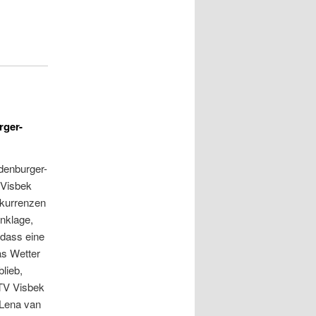
rger-
denburger-
 Visbek
nkurrenzen
inklage,
odass eine
as Wetter
lieb,
 TV Visbek
 Lena van