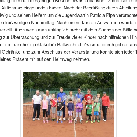
ilung über den diesjährigen Besuch etwas enttäuscht, zumal sich nur
 Aktionstag eingefunden haben. Nach der Begrüßung durch Abteilungs
wig und seinen Helfern um die Jugendwartin Patricia Pipa verbrachte
nen kurzweiligen Nachmittag. Nach einem kurzen Aufwärmen wurden
verteilt. Auch wenn man anfänglich mehr mit dem Suchen der Bälle be
g zur Überraschung und zur Freude vieler Kinder nach hilfreichen Hi
uer so mancher spektakuläre Ballwechsel. Zwischendurch gab es au
 Getränke, und zum Abschluss der Veranstaltung konnte sich jeder 
kleines Präsent mit auf den Heimweg nehmen.