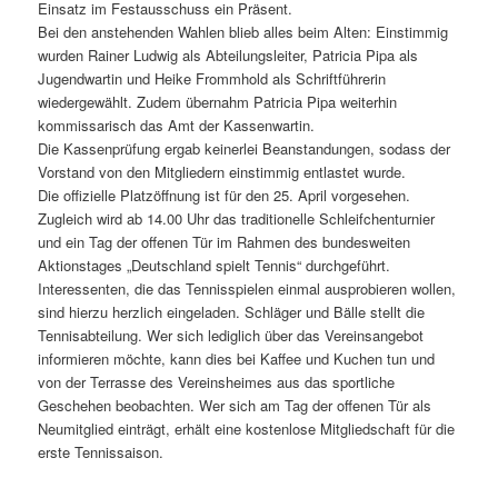
Einsatz im Festausschuss ein Präsent.
Bei den anstehenden Wahlen blieb alles beim Alten: Einstimmig
wurden Rainer Ludwig als Abteilungsleiter, Patricia Pipa als
Jugendwartin und Heike Frommhold als Schriftführerin
wiedergewählt. Zudem übernahm Patricia Pipa weiterhin
kommissarisch das Amt der Kassenwartin.
Die Kassenprüfung ergab keinerlei Beanstandungen, sodass der
Vorstand von den Mitgliedern einstimmig entlastet wurde.
Die offizielle Platzöffnung ist für den 25. April vorgesehen.
Zugleich wird ab 14.00 Uhr das traditionelle Schleifchenturnier
und ein Tag der offenen Tür im Rahmen des bundesweiten
Aktionstages „Deutschland spielt Tennis“ durchgeführt.
Interessenten, die das Tennisspielen einmal ausprobieren wollen,
sind hierzu herzlich eingeladen. Schläger und Bälle stellt die
Tennisabteilung. Wer sich lediglich über das Vereinsangebot
informieren möchte, kann dies bei Kaffee und Kuchen tun und
von der Terrasse des Vereinsheimes aus das sportliche
Geschehen beobachten. Wer sich am Tag der offenen Tür als
Neumitglied einträgt, erhält eine kostenlose Mitgliedschaft für die
erste Tennissaison.