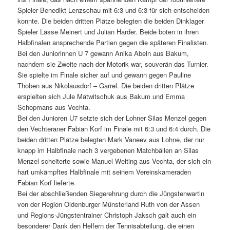
Spieler Benedikt Lenzschau mit 6:3 und 6:3 für sich entscheiden
konnte. Die beiden dritten Plätze belegten die beiden Dinklager
Spieler Lasse Meinert und Julian Harder. Beide boten in ihren
Halbfinalen ansprechende Partien gegen die späteren Finalisten.
Bei den Juniorinnen U 7 gewann Anika Abeln aus Bakum,
nachdem sie Zweite nach der Motorik war, souverän das Turnier.
Sie spielte im Finale sicher auf und gewann gegen Pauline
Thoben aus Nikolausdorf – Garrel. Die beiden dritten Plätze
erspielten sich Jule Matwitschuk aus Bakum und Emma
Schopmans aus Vechta.
Bei den Junioren U7 setzte sich der Lohner Silas Menzel gegen
den Vechteraner Fabian Korf im Finale mit 6:3 und 6:4 durch. Die
beiden dritten Plätze belegten Mark Vaneev aus Lohne, der nur
knapp im Halbfinale nach 3 vergebenen Matchbällen an Silas
Menzel scheiterte sowie Manuel Welting aus Vechta, der sich ein
hart umkämpftes Halbfinale mit seinem Vereinskameraden
Fabian Korf lieferte.
Bei der abschließenden Siegerehrung durch die Jüngstenwartin
von der Region Oldenburger Münsterland Ruth von der Assen
und Regions-Jüngstentrainer Christoph Jaksch galt auch ein
besonderer Dank den Helfern der Tennisabteilung, die einen