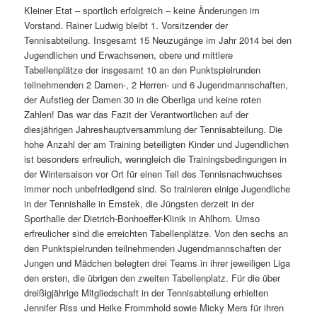
Kleiner Etat – sportlich erfolgreich – keine Änderungen im
Vorstand. Rainer Ludwig bleibt 1. Vorsitzender der
Tennisabteilung. Insgesamt 15 Neuzugänge im Jahr 2014 bei den
Jugendlichen und Erwachsenen, obere und mittlere
Tabellenplätze der insgesamt 10 an den Punktspielrunden
teilnehmenden 2 Damen-, 2 Herren- und 6 Jugendmannschaften,
der Aufstieg der Damen 30 in die Oberliga und keine roten
Zahlen! Das war das Fazit der Verantwortlichen auf der
diesjährigen Jahreshauptversammlung der Tennisabteilung. Die
hohe Anzahl der am Training beteiligten Kinder und Jugendlichen
ist besonders erfreulich, wenngleich die Trainingsbedingungen in
der Wintersaison vor Ort für einen Teil des Tennisnachwuchses
immer noch unbefriedigend sind. So trainieren einige Jugendliche
in der Tennishalle in Emstek, die Jüngsten derzeit in der
Sporthalle der Dietrich-Bonhoeffer-Klinik in Ahlhorn. Umso
erfreulicher sind die erreichten Tabellenplätze. Von den sechs an
den Punktspielrunden teilnehmenden Jugendmannschaften der
Jungen und Mädchen belegten drei Teams in ihrer jeweiligen Liga
den ersten, die übrigen den zweiten Tabellenplatz. Für die über
dreißigjährige Mitgliedschaft in der Tennisabteilung erhielten
Jennifer Riss und Heike Frommhold sowie Micky Mers für ihren