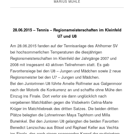
MARIUS MUHLE
28.06.2015 – Tennis – Regionsmeisterschaften im Kleinfeld
U7 und U8
Am 28.06.2015 fanden auf der Tennisanlage des Ahlhorner SV
bei hochsommerlichen Temperaturen die diesjährigen
Regionsmeisterschaften im Kleinfeld der Jahrgänge 2007 und
2008 mit insgesamt 43 aktiven Teilnehmern statt. Es gab
Favoritensiege bei den U8 – Jungen und Mädchen sowie 2 neue
Regionsmeister bei den U7 – Jungen und Mädchen.
Bei den Juniorinnen U8 führte Amelie Rolfmeier aus Galgenmoor
nach der Motorik die Konkurrenz an und schaffte ohne Mühe den
Einzug ins Finale. Dort verlor sie dann unglücklich nach
vergebenen Matchbällen gegen die Visbekerin Celina-Marie
Krüger im Matchtiebreak des dritten Satzes. Die beiden dritten
Plätze belegten die Lohnerinnen Maya Taphhorn und Milla
Burwinkel. Bei den Junioren U8 gelangten die beiden Favoriten
Benedict Lenzschau aus Bösel und Raphael Keller aus Vechta
ins Finale, das nach einem spannenden Kampf der routiniertere