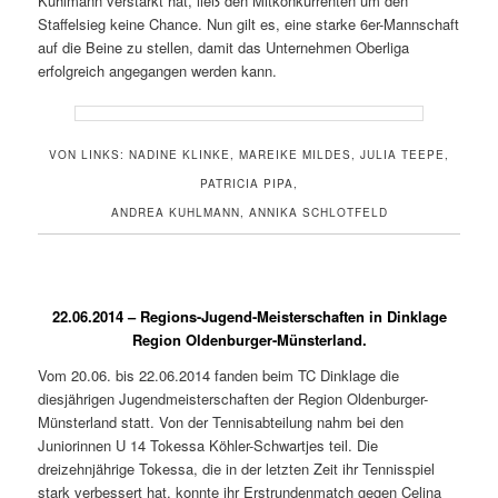
Kuhlmann verstärkt hat, ließ den Mitkonkurrenten um den
Staffelsieg keine Chance. Nun gilt es, eine starke 6er-Mannschaft
auf die Beine zu stellen, damit das Unternehmen Oberliga
erfolgreich angegangen werden kann.
VON LINKS: NADINE KLINKE, MAREIKE MILDES, JULIA TEEPE,
PATRICIA PIPA,
ANDREA KUHLMANN, ANNIKA SCHLOTFELD
22.06.2014 – Regions-Jugend-Meisterschaften in Dinklage
Region Oldenburger-Münsterland.
Vom 20.06. bis 22.06.2014 fanden beim TC Dinklage die
diesjährigen Jugendmeisterschaften der Region Oldenburger-
Münsterland statt. Von der Tennisabteilung nahm bei den
Juniorinnen U 14 Tokessa Köhler-Schwartjes teil. Die
dreizehnjährige Tokessa, die in der letzten Zeit ihr Tennisspiel
stark verbessert hat, konnte ihr Erstrundenmatch gegen Celina