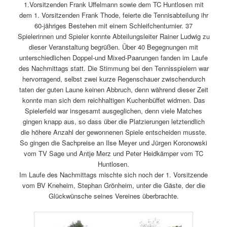
1.Vorsitzenden Frank Uffelmann sowie dem TC Huntlosen mit
dem 1. Vorsitzenden Frank Thode, feierte die Tennisabteilung ihr
60-jähriges Bestehen mit einem Schleifchenturnier. 37
Spielerinnen und Spieler konnte Abteilungsleiter Rainer Ludwig zu
dieser Veranstaltung begrüßen. Über 40 Begegnungen mit
unterschiedlichen Doppel-und Mixed-Paarungen fanden im Laufe
des Nachmittags statt. Die Stimmung bei den Tennisspielern war
hervorragend, selbst zwei kurze Regenschauer zwischendurch
taten der guten Laune keinen Abbruch, denn während dieser Zeit
konnte man sich dem reichhaltigen Kuchenbüffet widmen. Das
Spielerfeld war insgesamt ausgeglichen, denn viele Matches
gingen knapp aus, so dass über die Platzierungen letztendlich
die höhere Anzahl der gewonnenen Spiele entscheiden musste.
So gingen die Sachpreise an Ilse Meyer und Jürgen Koronowski
vom TV Sage und Antje Merz und Peter Heidkämper vom TC
Huntlosen.
Im Laufe des Nachmittags mischte sich noch der 1. Vorsitzende
vom BV Kneheim, Stephan Grönheim, unter die Gäste, der die
Glückwünsche seines Vereines überbrachte.