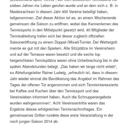
sieben Jahren ins Leben gerufen wurde und an dem sich z. B. in
Niedersachsen in diesem Jahr 400 Vereine beteiligt haben,
teilgenommen. Ziel dieser Aktion ist es, an einem Wochenende
gemeinsam die Saison zu eröffnen, wobei das Kennenlernen des
Tennissports in den Mittelpunkt gesetzt wird. 40 Mitglieder der
Tennisabteilung trafen sich bei dieser zugleich offiziellen
Saisoneröffnung zu einem Doppel-/Mixed-Turnier. Der Wettergott
meinte es gut mit den Spielern. Alle Sitzplätze im Vereinsheim
und auf der Terrasse waren besetzt und die sechs top
hergerichteten Tennisplätze waren ohne Unterbrechung bis in die
späten Abendstunden belegt. „Das haben wir lange nicht erlebt“,
so Abteilungsleiter Rainer Ludwig, „erfreulich ist, dass in diesem
Jahr wieder einmal die Bevölkerung das Angebot im Rahmen des
Tages der offenen Tür angenommen und sich Tennisinteressierte
bei Kaffee und Kuchen über den Tennissport und das
Vereinsleben informiert haben. Auch die Schnupperangebote
wurden wahrgenommen“. Acht Vereinseintritte waren das
Ergebnis dieses erfolgreichen Tennisnachmittages. Ein
gemeinsames Grillen rundete diese erste Veranstaltung in der
noch jungen Saison 2014 ab.