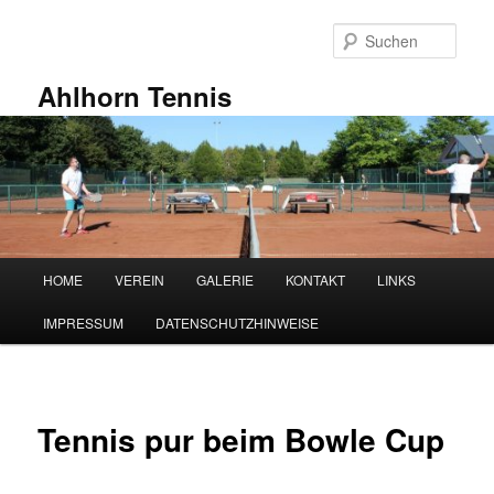
Zum
primären
Such
Inhalt
springen
Ahlhorn Tennis
Hauptmenü
HOME
VEREIN
GALERIE
KONTAKT
LINKS
IMPRESSUM
DATENSCHUTZHINWEISE
Tennis pur beim Bowle Cup