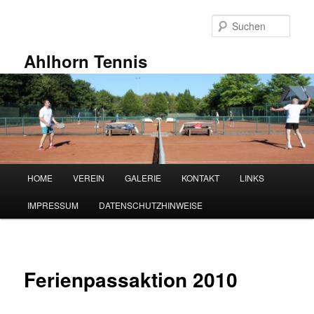
Zum
primären
Such
Inhalt
springen
Ahlhorn Tennis
Hauptmenü
HOME
VEREIN
GALERIE
KONTAKT
LINKS
IMPRESSUM
DATENSCHUTZHINWEISE
Ferienpassaktion 2010